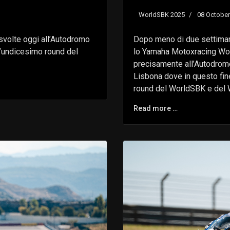
WorldSBK 2025
08 October
svolte oggi all’Autodromo
Dopo meno di due settiman
ll’undicesimo round del
lo Yamaha Motoxracing Wor
precisamente all’Autodromo d
Lisbona dove in questo fin
round del WorldSBK e del
Read more …