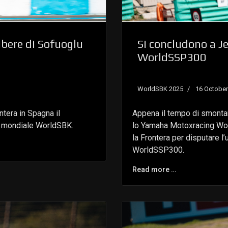
 libere di Sofuoglu
Si concludono a Je
WorldSSP300
WorldSBK 2025
16 October
ontera in Spagna il
Appena il tempo di smontare
o mondiale WorldSBK.
lo Yamaha Motoxracing Worl
la Frontera per disputare l
WorldSSP300.
Read more …