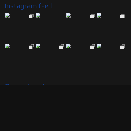
Instagram feed
Contattaci
Indirizzo:
Sandro Carusi
Team Manager - +39 328.3311312
Email: info@motoxracing.net