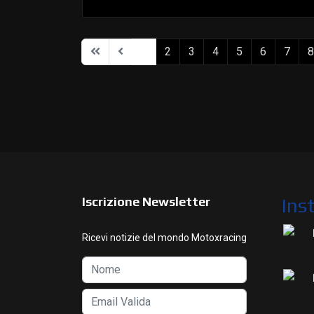
1
2
3
4
5
6
7
8
Iscrizione Newsletter
Ins
Ricevi notizie del mondo Motoxracing