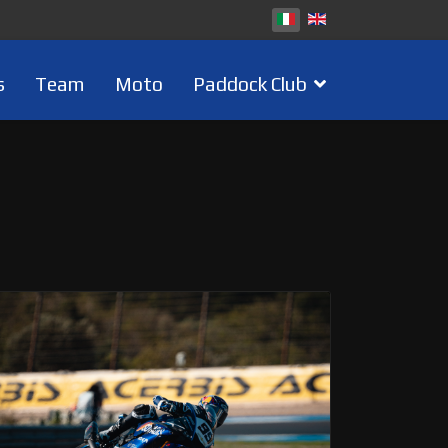
s
Team
Moto
Paddock Club