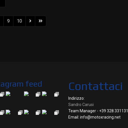
9
10
tagram feed
Contattaci
Indirizzo:
Sandro Carusi
Team Manager - +39 328.33113
Email: info@motoxracing.net