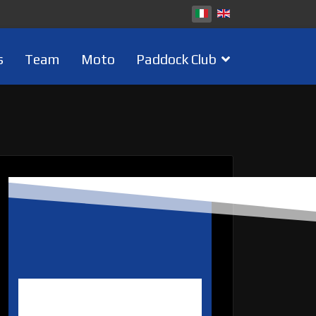
s
Team
Moto
Paddock Club