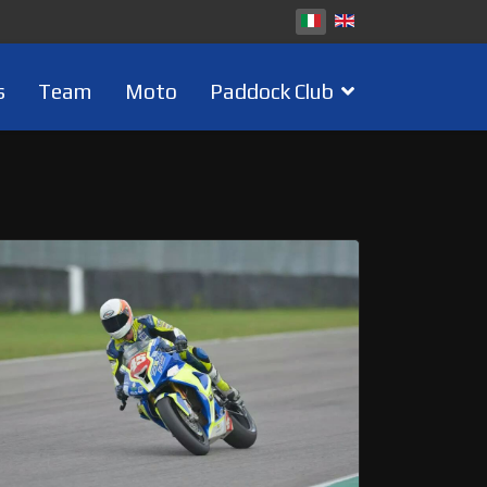
s
Team
Moto
Paddock Club