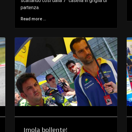
scattando così dalla 7° casella in griglia di
partenza.
Read more …
Imola bollente!