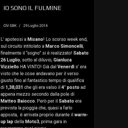
IO SONO IL FULMINE
CIV SBK
29 Luglio 2014
L’ apoteosi a
Misano
! Lo scorso week end,
sul circuito intitolato a
Marco Simoncelli
,
finalmente il “sogno” si è realizzato!
Sabato
26 Luglio
, sotto al diluvio,
Gianluca
Vizziello
HA VINTO! Già dal
Venerdì
s’ era
visto che le cose andavano per il verso
giusto fino al fantastico tempo di qualifica
di
1,38,031
che gli era valso il
4° posto
ad
appena mezzo secondo dalla pole di
Matteo Baiocco
. Però per il
Sabato
era
prevista la pioggia che, quasi a farlo
apposta, è arrivata proprio durante il
warm-
up lap
della
Moto3
, prima gara in